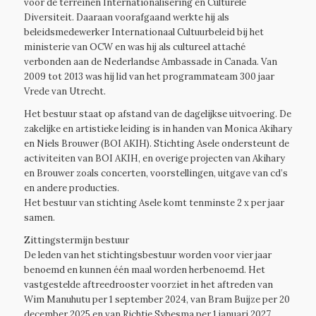
voor de terreinen Internationalisering en Culturele
Diversiteit. Daaraan voorafgaand werkte hij als
beleidsmedewerker Internationaal Cultuurbeleid bij het
ministerie van OCW en was hij als cultureel attaché
verbonden aan de Nederlandse Ambassade in Canada. Van
2009 tot 2013 was hij lid van het programmateam 300 jaar
Vrede van Utrecht.
Het bestuur staat op afstand van de dagelijkse uitvoering. De
zakelijke en artistieke leiding is in handen van Monica Akihary
en Niels Brouwer (BOI AKIH). Stichting Asele ondersteunt de
activiteiten van BOI AKIH, en overige projecten van Akihary
en Brouwer zoals concerten, voorstellingen, uitgave van cd’s
en andere producties.
Het bestuur van stichting Asele komt tenminste 2 x per jaar
samen.
Zittingstermijn bestuur
De leden van het stichtingsbestuur worden voor vier jaar
benoemd en kunnen één maal worden herbenoemd. Het
vastgestelde aftreedrooster voorziet in het aftreden van
Wim Manuhutu per 1 september 2024, van Bram Buijze per 20
december 2025 en van Richtje Sybesma per 1 januari 2027.