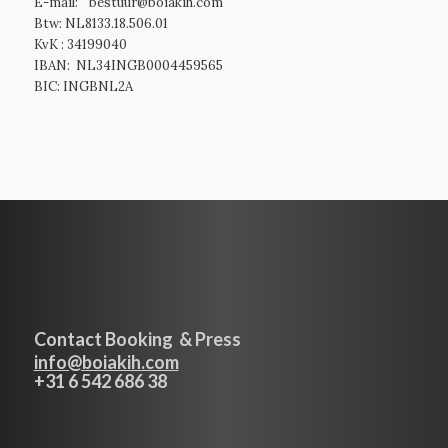
E-mail: bestuur@boiakih.com
Btw: NL8133.18.506.01
KvK : 34199040
IBAN: NL34INGB0004459565
BIC: INGBNL2A
Contact Booking & Press
info@boiakih.com
+31 6 542 686 38