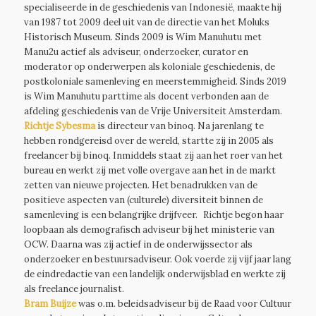
specialiseerde in de geschiedenis van Indonesië, maakte hij
van 1987 tot 2009 deel uit van de directie van het Moluks
Historisch Museum. Sinds 2009 is Wim Manuhutu met
Manu2u actief als adviseur, onderzoeker, curator en
moderator op onderwerpen als koloniale geschiedenis, de
postkoloniale samenleving en meerstemmigheid. Sinds 2019
is Wim Manuhutu parttime als docent verbonden aan de
afdeling geschiedenis van de Vrije Universiteit Amsterdam.
Richtje Sybesma
is directeur van binoq. Na jarenlang te
hebben rondgereisd over de wereld, startte zij in 2005 als
freelancer bij binoq. Inmiddels staat zij aan het roer van het
bureau en werkt zij met volle overgave aan het in de markt
zetten van nieuwe projecten. Het benadrukken van de
positieve aspecten van (culturele) diversiteit binnen de
samenleving is een belangrijke drijfveer. Richtje begon haar
loopbaan als demografisch adviseur bij het ministerie van
OCW. Daarna was zij actief in de onderwijssector als
onderzoeker en bestuursadviseur. Ook voerde zij vijf jaar lang
de eindredactie van een landelijk onderwijsblad en werkte zij
als freelance journalist.
Bram Buijze
was o.m. beleidsadviseur bij de Raad voor Cultuur